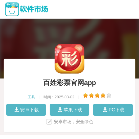
百姓彩票官网app
工具
|
时间：2025-03-02
|
安卓下载
苹果下载
PC下载
安卓市场，安全绿色