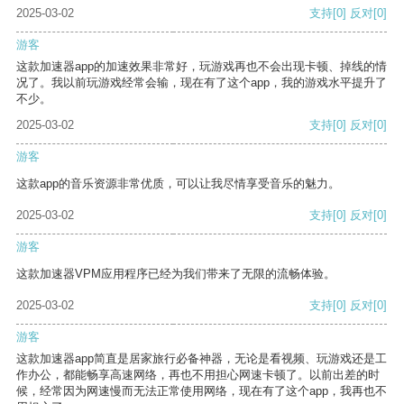
2025-03-02
支持
[0]
反对
[0]
游客
这款加速器app的加速效果非常好，玩游戏再也不会出现卡顿、掉线的情
况了。我以前玩游戏经常会输，现在有了这个app，我的游戏水平提升了
不少。
2025-03-02
支持
[0]
反对
[0]
游客
这款app的音乐资源非常优质，可以让我尽情享受音乐的魅力。
2025-03-02
支持
[0]
反对
[0]
游客
这款加速器VPM应用程序已经为我们带来了无限的流畅体验。
2025-03-02
支持
[0]
反对
[0]
游客
这款加速器app简直是居家旅行必备神器，无论是看视频、玩游戏还是工
作办公，都能畅享高速网络，再也不用担心网速卡顿了。以前出差的时
候，经常因为网速慢而无法正常使用网络，现在有了这个app，我再也不