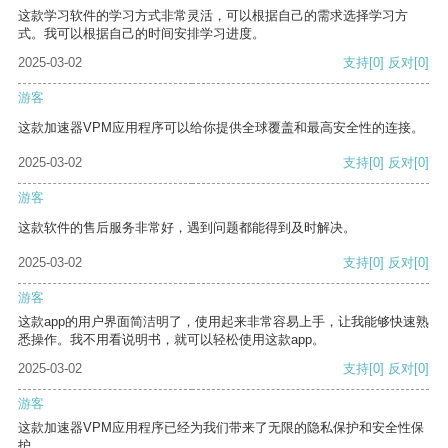
这款学习软件的学习方式非常灵活，可以根据自己的需求选择学习方
式。我可以根据自己的时间安排学习进度。
2025-03-02
支持
[0]
反对
[0]
游客
这款加速器VPM应用程序可以给你提供全球覆盖和最高安全性的连接。
2025-03-02
支持
[0]
反对
[0]
游客
这款软件的售后服务非常好，遇到问题都能得到及时解决。
2025-03-02
支持
[0]
反对
[0]
游客
这款app的用户界面简洁明了，使用起来非常容易上手，让我能够快速熟
悉操作。我不用看说明书，就可以轻松使用这款app。
2025-03-02
支持
[0]
反对
[0]
游客
这款加速器VPM应用程序已经为我们带来了无限的隐私保护和安全性保
护。