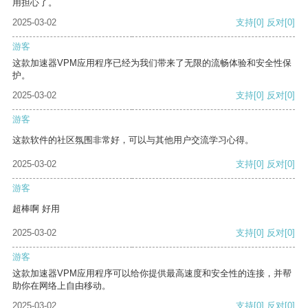
用担心了。
2025-03-02
支持
[0]
反对
[0]
游客
这款加速器VPM应用程序已经为我们带来了无限的流畅体验和安全性保
护。
2025-03-02
支持
[0]
反对
[0]
游客
这款软件的社区氛围非常好，可以与其他用户交流学习心得。
2025-03-02
支持
[0]
反对
[0]
游客
超棒啊 好用
2025-03-02
支持
[0]
反对
[0]
游客
这款加速器VPM应用程序可以给你提供最高速度和安全性的连接，并帮
助你在网络上自由移动。
2025-03-02
支持
[0]
反对
[0]