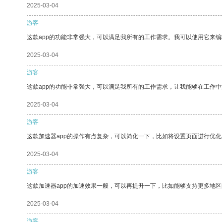
2025-03-04
游客
这款app的功能非常强大，可以满足我所有的工作需求。我可以使用它来
2025-03-04
游客
这款app的功能非常强大，可以满足我所有的工作需求，让我能够在工作
2025-03-04
游客
这款加速器app的操作有点复杂，可以简化一下，比如将设置页面进行优化
2025-03-04
游客
这款加速器app的加速效果一般，可以再提升一下，比如能够支持更多地
2025-03-04
游客