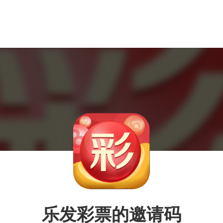
乐发彩票的邀请码