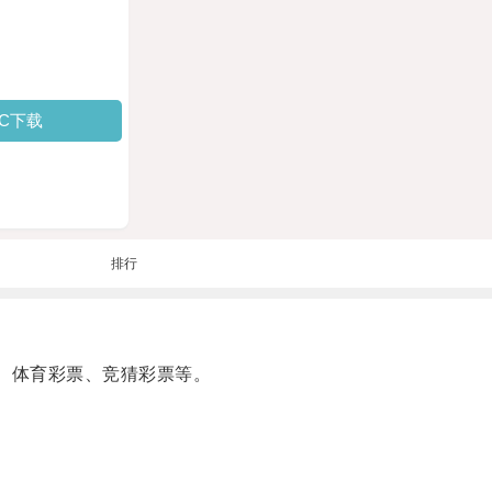
PC下载
排行
票、体育彩票、竞猜彩票等。