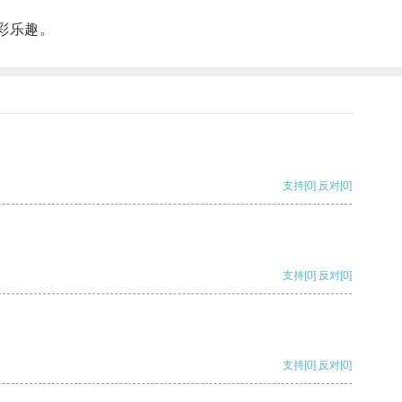
彩乐趣。
支持
[0]
反对
[0]
支持
[0]
反对
[0]
支持
[0]
反对
[0]