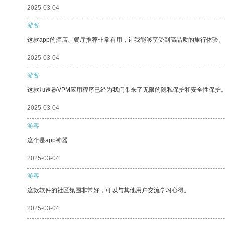
2025-03-04
游客
这款app的酒店、餐厅推荐非常有用，让我能够享受到高品质的旅行体验。
2025-03-04
游客
这款加速器VPM应用程序已经为我们带来了无限的隐私保护和安全性保护
2025-03-04
游客
这个是app神器
2025-03-04
游客
这款软件的社区氛围非常好，可以与其他用户交流学习心得。
2025-03-04