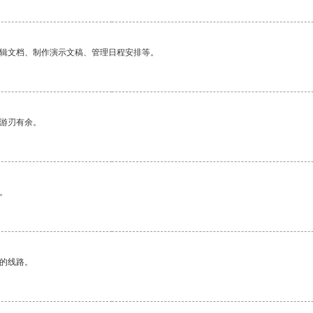
编辑文档、制作演示文稿、管理日程安排等。
中游刃有余。
。
区的线路。