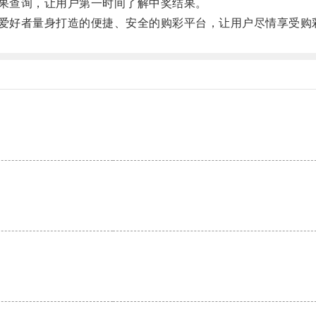
奖结果查询，让用户第一时间了解中奖结果。
彩票爱好者量身打造的便捷、安全的购彩平台，让用户尽情享受购