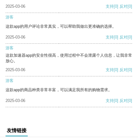
2025-03-06
支持
[0]
反对
[0]
游客
这款app的用户评论非常真实，可以帮助我做出更准确的选择。
2025-03-06
支持
[0]
反对
[0]
游客
这款加速器app的安全性很高，使用过程中不会泄露个人信息，让我非常
放心。
2025-03-06
支持
[0]
反对
[0]
游客
这款app的商品种类非常丰富，可以满足我所有的购物需求。
2025-03-06
支持
[0]
反对
[0]
友情链接