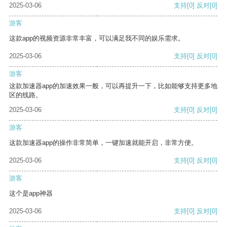
2025-03-06
支持
[0]
反对
[0]
游客
这款app的视频资源非常丰富，可以满足我不同的娱乐需求。
2025-03-06
支持
[0]
反对
[0]
游客
这款加速器app的加速效果一般，可以再提升一下，比如能够支持更多地
区的线路。
2025-03-06
支持
[0]
反对
[0]
游客
这款加速器app的操作非常简单，一键加速就能开启，非常方便。
2025-03-06
支持
[0]
反对
[0]
游客
这个是app神器
2025-03-06
支持
[0]
反对
[0]