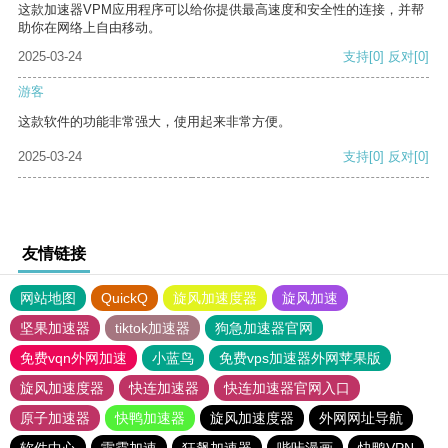
这款加速器VPM应用程序可以给你提供最高速度和安全性的连接，并帮
助你在网络上自由移动。
2025-03-24
支持
[0]
反对
[0]
游客
这款软件的功能非常强大，使用起来非常方便。
2025-03-24
支持
[0]
反对
[0]
友情链接
网站地图
QuickQ
旋风加速度器
旋风加速
坚果加速器
tiktok加速器
狗急加速器官网
免费vqn外网加速
小蓝鸟
免费vps加速器外网苹果版
旋风加速度器
快连加速器
快连加速器官网入口
原子加速器
快鸭加速器
旋风加速度器
外网网址导航