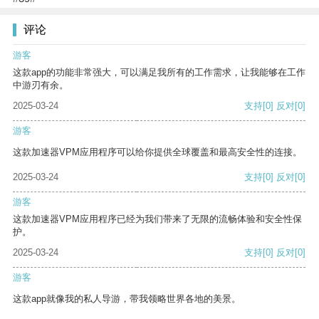
评论
游客
这款app的功能非常强大，可以满足我所有的工作需求，让我能够在工作
中游刃有余。
2025-03-24
支持
[0]
反对
[0]
游客
这款加速器VPM应用程序可以给你提供全球覆盖和最高安全性的连接。
2025-03-24
支持
[0]
反对
[0]
游客
这款加速器VPM应用程序已经为我们带来了无限的流畅体验和安全性保
护。
2025-03-24
支持
[0]
反对
[0]
游客
这款app就像我的私人导游，带我领略世界各地的美景。